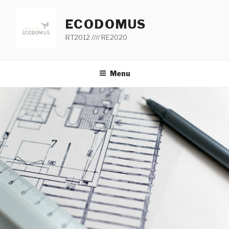
Aller
au
ECODOMUS
contenu
RT2012 //// RE2020
principal
Menu